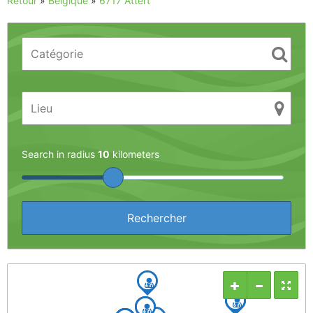
Retour
»
Belgique
»
6717 Attert
Search in radius
10
kilometers