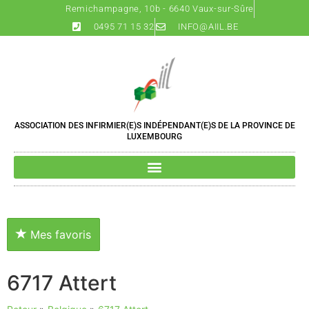
Remichampagne, 10b - 6640 Vaux-sur-Sûre
0495 71 15 32
INFO@AIIL.BE
ASSOCIATION DES INFIRMIER(E)S INDÉPENDANT(E)S DE LA PROVINCE DE
LUXEMBOURG
Mes favoris
6717 Attert