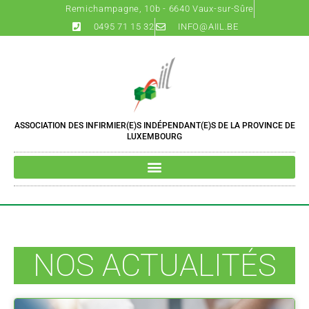
Remichampagne, 10b - 6640 Vaux-sur-Sûre
0495 71 15 32
INFO@AIIL.BE
ASSOCIATION DES INFIRMIER(E)S INDÉPENDANT(E)S DE LA PROVINCE DE
LUXEMBOURG
NOS ACTUALITÉS