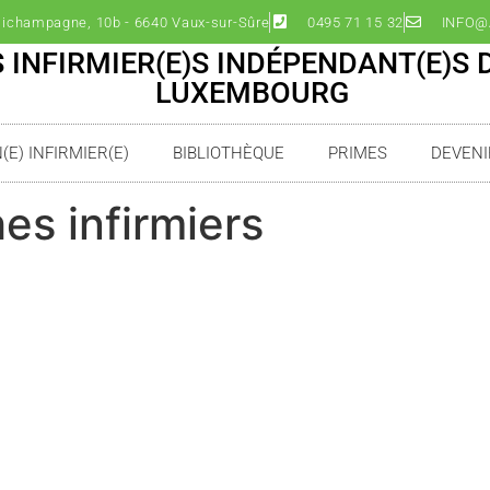
ichampagne, 10b - 6640 Vaux-sur-Sûre
0495 71 15 32
INFO@A
 INFIRMIER(E)S INDÉPENDANT(E)S 
LUXEMBOURG
E) INFIRMIER(E)
BIBLIOTHÈQUE
PRIMES
DEVENI
es infirmiers