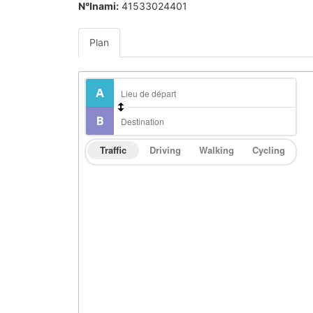
N°Inami:
41533024401
Plan
Traffic
Driving
Walking
Cycling