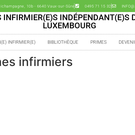
ichampagne, 10b - 6640 Vaux-sur-Sûre
0495 71 15 32
INFO@A
 INFIRMIER(E)S INDÉPENDANT(E)S 
LUXEMBOURG
E) INFIRMIER(E)
BIBLIOTHÈQUE
PRIMES
DEVENI
es infirmiers