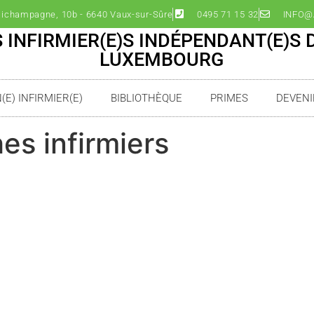
ichampagne, 10b - 6640 Vaux-sur-Sûre
0495 71 15 32
INFO@A
 INFIRMIER(E)S INDÉPENDANT(E)S 
LUXEMBOURG
E) INFIRMIER(E)
BIBLIOTHÈQUE
PRIMES
DEVENI
es infirmiers