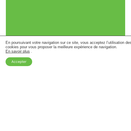
En poursuivant votre navigation sur ce site, vous acceptez l’utilisation de
cookies pour vous proposer la meilleure expérience de navigation.
En savoir plus
.
Accepter
49 infirmières seulement… et après ?
15 avril 2026
Suite aux évolutions récentes dans l’organisation des
soins en province de Luxembourg, il nous paraît
essentiel de vous partager une vision claire de la
structuration